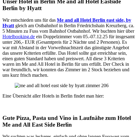
Unser Hotel in Berlin Me and all Hotel Eastside
Berlin by Hyatt
Wir entschieden uns für das
Me and all Hotel Berlin east side, by
Hyatt
gleich am Ostbahnhof in Berlin Friedrichshain Kreuzberg, ca.
5 Minuten zu Fuss vom Bahnhof Ostbahnhof. Wir buchten hier über
Hotelbooking.de
ein Doppelzimmer vom 05.-07.12.25 für insgesamt
unter 206,- EUR (Gesamtpreis für 2 Nächte und 2 Personen). Es
war mit Abstand in der Vorweihnachtszeit das günstigste Angebot
das unsere Kriterien erfüllte. Das Hotel sollte gut erreichbar sein,
einen guten Standard haben und preiswert. All diese 3 Kriterien
waren im Me and All Hotel in Berlin für uns erfüllt. Der Check in
war freundlich, wir konnten das Zimmer im 2 Stock beziehen und
uns kurz frisch machen.
Eine Übersicht aller Hotels in Berlin findet man hier:
Gute Pizza, Pasta und Vino in Laufnähe zum Hotel
Me and All East Side Berlin
Wir suchten was leckeres, einfach und ohne langen Fussweg vom